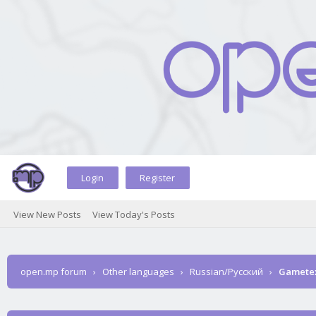
Login
Register
View New Posts
View Today's Posts
open.mp forum
›
Other languages
›
Russian/Русский
›
Gametex