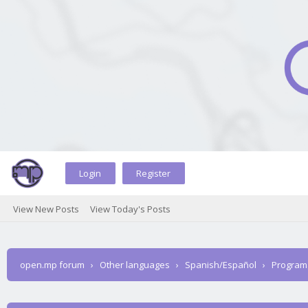
Login
Register
View New Posts
View Today's Posts
open.mp forum
›
Other languages
›
Spanish/Español
›
Program