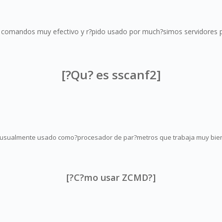
omandos muy efectivo y r?pido usado por much?simos servidores p
[?Qu? es sscanf2]
un usualmente usado como?procesador de par?metros que trabaja muy bie
[?C?mo usar ZCMD?]