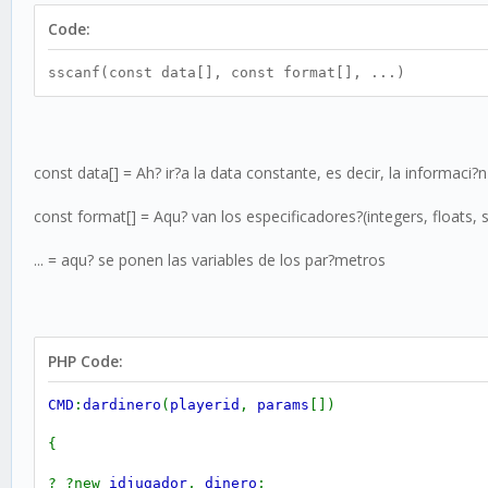
Code:
sscanf(const data[], const format[], ...)
const data[] = Ah? ir?a la data constante, es decir, la informa
const format[] = Aqu? van los especificadores?(integers, floats, s
... = aqu? se ponen las variables de los par?metros
PHP Code:
CMD
:
dardinero
(
playerid
,
params
[])
{
? ?new
idjugador
,
dinero
;