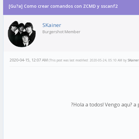
[Gu?a] Como crear comandos con ZCMD y sscanf2
0 Vote(s) - 0 Average
1
2
3
4
5
SKainer
Burgershot Member
2020-04-15, 12:07 AM
(This post was last modified: 2020-05-24, 05:10 AM by
SKainer
?Hola a todos! Vengo aqu? a 