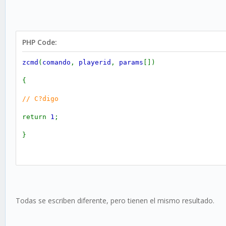
PHP Code:
zcmd
(
comando
,
playerid
,
params
[])
{
// C?digo
return
1
;
}
CMD
:
comando
(
playerid
,
params
[])
{
Todas se escriben diferente, pero tienen el mismo resultado.
// C?digo
return
1
;