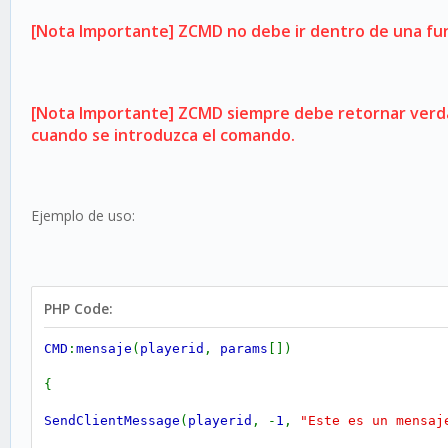
[Nota Importante] ZCMD no debe ir dentro de una func
}
COMMAND
:
comando
(
playerid
,
params
[])
[Nota Importante] ZCMD siempre debe retornar verdad
cuando se introduzca el comando.
{
// C?digo
Ejemplo de uso:
return
1
;
}
PHP Code:
command
:
comando
(
playerid
,
params
[])
CMD
:
mensaje
(
playerid
,
params
[])
{
{
// C?digo
SendClientMessage
(
playerid
, -
1
,
"Este es un mensaj
return
1
;