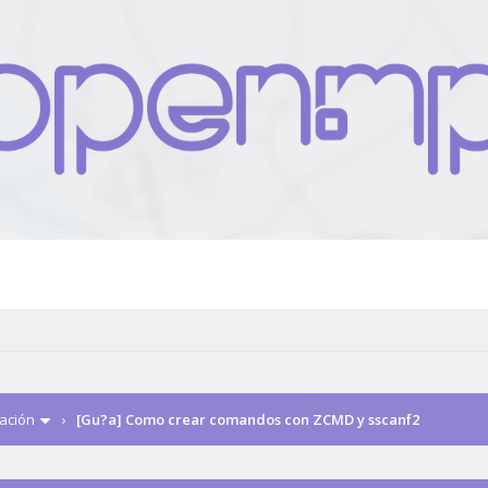
ación
›
[Gu?a] Como crear comandos con ZCMD y sscanf2