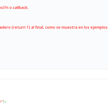
i?n o callback.
ero (return 1) al final, como se muestra en los ejempl
e"
);