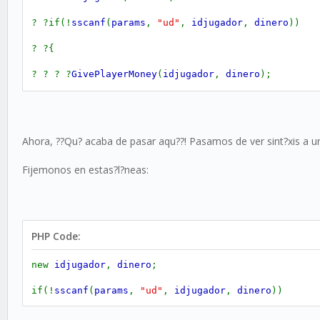
? ?if(!
sscanf
(
params
,
"ud"
,
idjugador
,
dinero
))
? ?{
? ? ? ?
GivePlayerMoney
(
idjugador
,
dinero
);
? ?}
? ?return
1
;
Ahora, ??Qu? acaba de pasar aqu??! Pasamos de ver sint?xis a 
}
Fijemonos en estas?l?neas:
PHP Code:
new
idjugador
,
dinero
;
if(!
sscanf
(
params
,
"ud"
,
idjugador
,
dinero
))