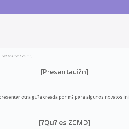
.
Edit Reason: Mejorar
)
[Presen
taci?n]
presentar otra gu?a creada por m? para algunos novatos in
[?Qu? es ZCMD]