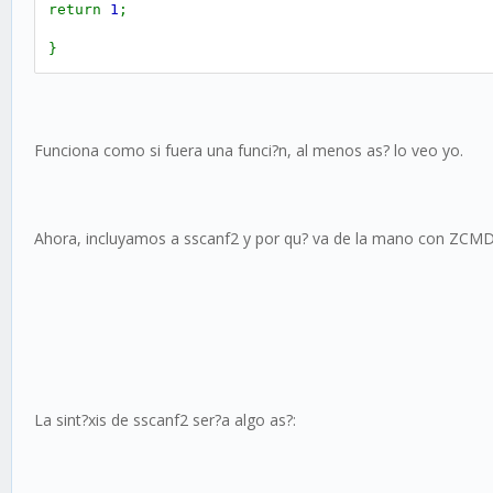
return
1
;
}
}
Funciona como si fuera una funci?n, al menos as? lo veo yo.
Ahora, incluyamos a sscanf2 y por qu? va de la mano con ZCMD
La sint?xis de sscanf2 ser?a algo as?: