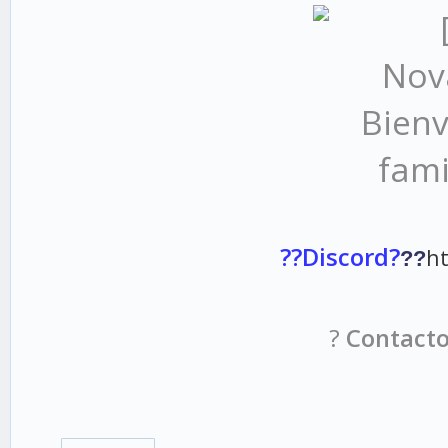
??Discord?
ht
??
?
Contact