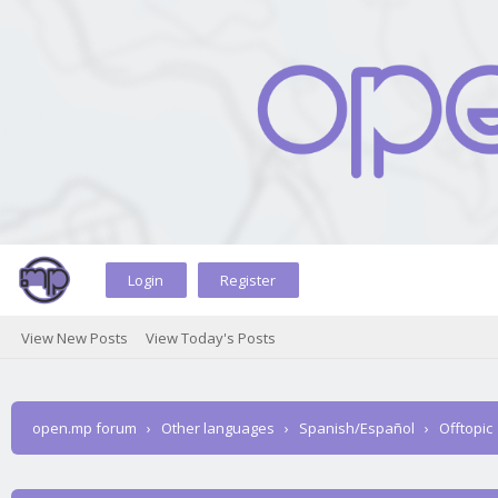
Login
Register
View New Posts
View Today's Posts
open.mp forum
›
Other languages
›
Spanish/Español
›
Offtopic