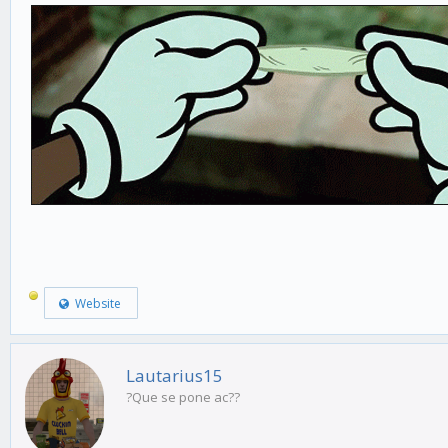
Website
Lautarius15
?Que se pone ac??