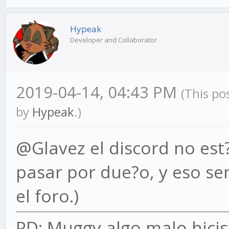
Hypeak
Developer and Collaborator
2019-04-14, 04:43 PM
(This po
by
Hypeak
.)
@Glavez el discord no est?
pasar por due?o, y eso sera
el foro.)
PD: Muggy algo malo hicis